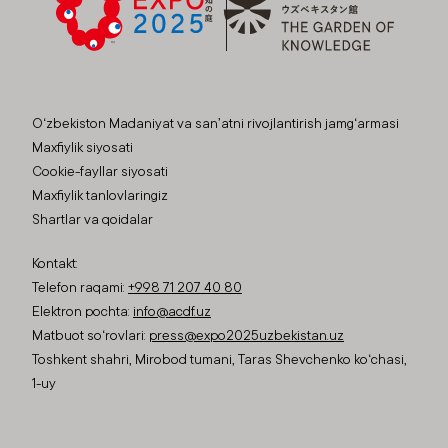
O‘zbekiston Madaniyat va san’atni rivojlantirish jamg‘armasi
Maxfiylik siyosati
Cookie-fayllar siyosati
Maxfiylik tanlovlaringiz
Shartlar va qoidalar
Kontakt:
Telefon raqami:
+998 71 207 40 80
Elektron pochta:
info@acdf.uz
Matbuot so‘rovlari:
press@expo2025uzbekistan.uz
Toshkent shahri, Mirobod tumani, Taras Shevchenko ko‘chasi,
1-uy