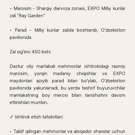
• Marosim - Sharqiy darvoza zonasi, EXPO Milliy kunlar
zali "Ray Garden"
• Parad - Milliy kunlar zalida boshlanib, O‘zbekiston
pavilionida
Zal sig‘imi: 450 kishi
Dastur oliy martabali mehmonlar ishtirokidagi rasmiy
marosim, yorqin madaniy chiqishlar va EXPO
maydonlari ajoyib parad bilan bo‘ylab, O‘zbekiston
pavilionida yakunlanadi, bu yerda tashrif buyuruvchilar
mamlakatning boy merosi bilan tanishishni davom
ettirishlari mumkin.
✓ Ishtirok etish tafsilotlari:
• Taklif qilingan mehmonlar va aloqador shaxslar uchun