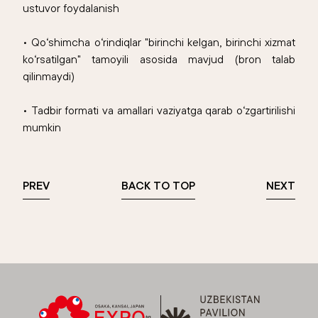
ustuvor foydalanish
• Qo‘shimcha o‘rindiqlar "birinchi kelgan, birinchi xizmat
ko‘rsatilgan" tamoyili asosida mavjud (bron talab
qilinmaydi)
• Tadbir formati va amallari vaziyatga qarab o‘zgartirilishi
mumkin
PREV
BACK TO TOP
NEXT