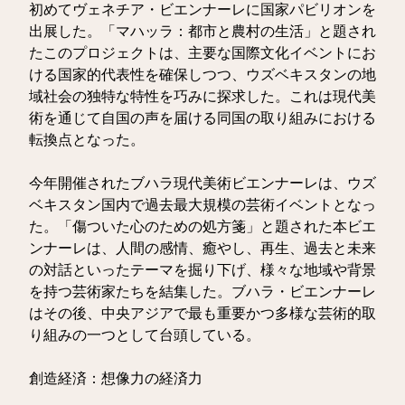
初めてヴェネチア・ビエンナーレに国家パビリオンを
出展した。「マハッラ：都市と農村の生活」と題され
たこのプロジェクトは、主要な国際文化イベントにお
ける国家的代表性を確保しつつ、ウズベキスタンの地
域社会の独特な特性を巧みに探求した。これは現代美
術を通じて自国の声を届ける同国の取り組みにおける
転換点となった。
今年開催されたブハラ現代美術ビエンナーレは、ウズ
ベキスタン国内で過去最大規模の芸術イベントとなっ
た。「傷ついた心のための処方箋」と題された本ビエ
ンナーレは、人間の感情、癒やし、再生、過去と未来
の対話といったテーマを掘り下げ、様々な地域や背景
を持つ芸術家たちを結集した。ブハラ・ビエンナーレ
はその後、中央アジアで最も重要かつ多様な芸術的取
り組みの一つとして台頭している。
創造経済：想像力の経済力