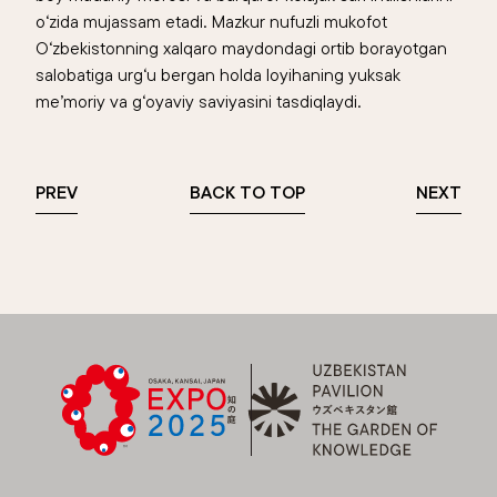
o‘zida mujassam etadi. Mazkur nufuzli mukofot
O‘zbekistonning xalqaro maydondagi ortib borayotgan
salobatiga urg‘u bergan holda loyihaning yuksak
me’moriy va g‘oyaviy saviyasini tasdiqlaydi.
PREV
BACK TO TOP
NEXT