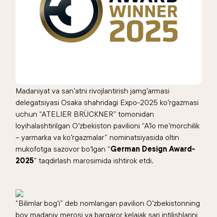
Madaniyat va san’atni rivojlantirish jamg‘armasi
delegatsiyasi Osaka shahridagi Expo-2025 ko‘rgazmasi
uchun “ATELIER BRÜCKNER” tomonidan
loyihalashtirilgan O‘zbekiston pavilioni “A’lo me’morchilik
– yarmarka va ko‘rgazmalar” nominatsiyasida oltin
mukofotga sazovor bo‘lgan “
German Design Award-
2025
” taqdirlash marosimida ishtirok etdi.
“Bilimlar bog‘i” deb nomlangan pavilion O‘zbekistonning
boy madaniy merosi va barqaror kelajak sari intilishlarini