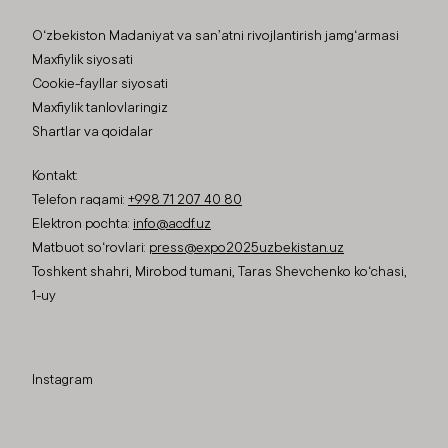
O‘zbekiston Madaniyat va san’atni rivojlantirish jamg‘armasi
Maxfiylik siyosati
Cookie-fayllar siyosati
Maxfiylik tanlovlaringiz
Shartlar va qoidalar
Kontakt:
Telefon raqami:
+998 71 207 40 80
Elektron pochta:
info@acdf.uz
Matbuot so‘rovlari:
press@expo2025uzbekistan.uz
Toshkent shahri, Mirobod tumani, Taras Shevchenko ko‘chasi,
1-uy
Instagram