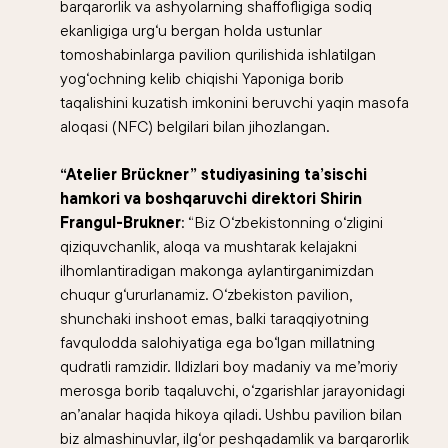
barqarorlik va ashyolarning shaffofligiga sodiq
ekanligiga urg‘u bergan holda ustunlar
tomoshabinlarga pavilion qurilishida ishlatilgan
yog‘ochning kelib chiqishi Yaponiga borib
taqalishini kuzatish imkonini beruvchi yaqin masofa
aloqasi (NFC) belgilari bilan jihozlangan.
“Atelier Brückner” studiyasining ta’sischi
hamkori va boshqaruvchi direktori Shirin
Frangul-Brukner
: “Biz O‘zbekistonning o‘zligini
qiziquvchanlik, aloqa va mushtarak kelajakni
ilhomlantiradigan makonga aylantirganimizdan
chuqur g‘ururlanamiz. O‘zbekiston pavilion,
shunchaki inshoot emas, balki taraqqiyotning
favqulodda salohiyatiga ega bo‘lgan millatning
qudratli ramzidir. Ildizlari boy madaniy va me’moriy
merosga borib taqaluvchi, o‘zgarishlar jarayonidagi
an’analar haqida hikoya qiladi. Ushbu pavilion bilan
biz almashinuvlar, ilg‘or peshqadamlik va barqarorlik