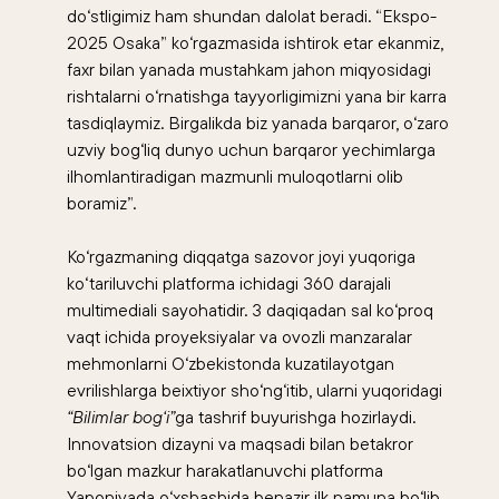
do‘stligimiz ham shundan dalolat beradi. “Ekspo-
2025 Osaka” ko‘rgazmasida ishtirok etar ekanmiz,
faxr bilan yanada mustahkam jahon miqyosidagi
rishtalarni o‘rnatishga tayyorligimizni yana bir karra
tasdiqlaymiz. Birgalikda biz yanada barqaror, o‘zaro
uzviy bog‘liq dunyo uchun barqaror yechimlarga
ilhomlantiradigan mazmunli muloqotlarni olib
boramiz”.
Ko‘rgazmaning diqqatga sazovor joyi yuqoriga
ko‘tariluvchi platforma ichidagi 360 darajali
multimediali sayohatidir. 3 daqiqadan sal ko‘proq
vaqt ichida proyeksiyalar va ovozli manzaralar
mehmonlarni O‘zbekistonda kuzatilayotgan
evrilishlarga beixtiyor sho‘ng‘itib, ularni yuqoridagi
“Bilimlar bog‘i”
ga tashrif buyurishga hozirlaydi.
Innovatsion dizayni va maqsadi bilan betakror
bo‘lgan mazkur harakatlanuvchi platforma
Yaponiyada o‘xshashida benazir ilk namuna bo‘lib,