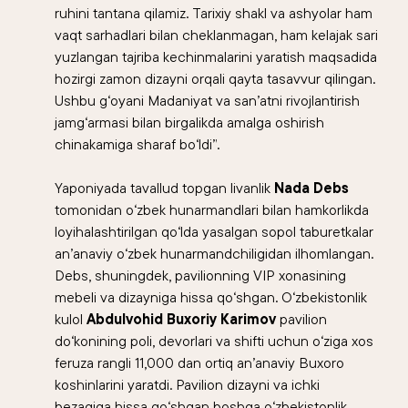
ruhini tantana qilamiz. Tarixiy shakl va ashyolar ham
vaqt sarhadlari bilan cheklanmagan, ham kelajak sari
yuzlangan tajriba kechinmalarini yaratish maqsadida
hozirgi zamon dizayni orqali qayta tasavvur qilingan.
Ushbu g‘oyani Madaniyat va san’atni rivojlantirish
jamg‘armasi bilan birgalikda amalga oshirish
chinakamiga sharaf bo‘ldi”.
Yaponiyada tavallud topgan livanlik
Nada Debs
tomonidan o‘zbek hunarmandlari bilan hamkorlikda
loyihalashtirilgan qo‘lda yasalgan sopol taburetkalar
an’anaviy o‘zbek hunarmandchiligidan ilhomlangan.
Debs, shuningdek, pavilionning VIP xonasining
mebeli va dizayniga hissa qo‘shgan. O‘zbekistonlik
kulol
Abdulvohid Buxoriy Karimov
pavilion
do‘konining poli, devorlari va shifti uchun o‘ziga xos
feruza rangli 11,000 dan ortiq an’anaviy Buxoro
koshinlarini yaratdi. Pavilion dizayni va ichki
bezagiga hissa qo‘shgan boshqa o‘zbekistonlik