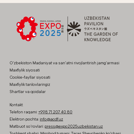
O‘zbekiston Madaniyat va san’atni rivojlantirish jamg‘armasi
Maxfiylik siyosati
Cookie-fayllar siyosati
Maxfiylik tanlovlaringiz
Shartlar va qoidalar
Kontakt:
Telefon raqami:
+998 71 207 40 80
Elektron pochta:
info@acdf.uz
Matbuot so‘rovlari:
press@expo2025uzbekistan.uz
Toshkent shahri, Mirobod tumani, Taras Shevchenko ko‘chasi,