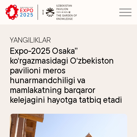
YANGILIKLAR
Expo-2025 Osaka”
ko‘rgazmasidagi O‘zbekiston
pavilioni meros
hunarmandchiligi va
mamlakatning barqaror
kelejagini hayotga tatbiq etadi