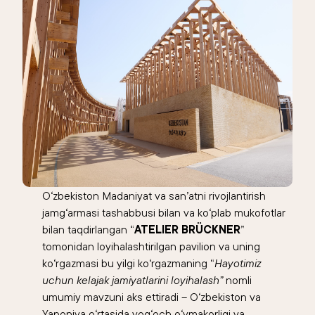
O‘zbekiston Madaniyat va san’atni rivojlantirish
jamg‘armasi tashabbusi bilan va ko‘plab mukofotlar
bilan taqdirlangan “
ATELIER BRÜCKNER
”
tomonidan loyihalashtirilgan pavilion va uning
ko‘rgazmasi bu yilgi ko‘rgazmaning “
Hayotimiz
uchun kelajak jamiyatlarini loyihalash”
nomli
umumiy mavzuni aks ettiradi – O‘zbekiston va
Yaponiya o‘rtasida yog‘och o‘ymakorligi va