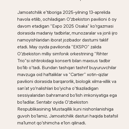
Jamoatchilik e’tiboriga 2025-yilning 13-aprelida
havola etilib, ochiladigan O‘zbekiston pavilioni 6 oy
davom etadigan “Expo 2025 Osaka” ko‘rgazmasi
doirasida madaniy tadbirlar, munozaralar va jonli ijro
namoyishlaridan iborat jozibador dasturni taklif
etadi. May oyida pavilionda “EKSPO” zalida
O‘zbekiston milliy simfonik orkestrining “Rihter
Trio”si ishtirokidagi konserti bilan maxsus tadbir
bo‘lib o‘tadi. Bundan tashqari tashrif buyuruvchilar
mavzuga oid haftaliklar va “Cartier” xotin-qizlar
pavilioni doirasida barqarorlik, biologik xilma-xillik va
san’at yo‘nalishlari bo‘yicha o‘tkaziladigan
sessiyalaridan bahramand bo‘lish imkoniyatiga ega
bo‘ladilar. Sentabr oyida O‘zbekiston
Respublikasining Mustaqillik kuni nishonlanishiga
guvoh bo‘lamiz. Jamoatchilik dasturi haqida batafsil
ma’lumot qo‘shimcha e’lon qilinadi.