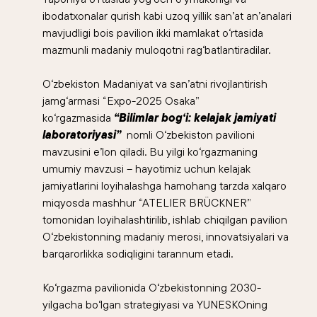
ibodatxonalar qurish kabi uzoq yillik san’at an’analari
mavjudligi bois pavilion ikki mamlakat o‘rtasida
mazmunli madaniy muloqotni rag‘batlantiradilar.
O‘zbekiston Madaniyat va san’atni rivojlantirish
jamg‘armasi “Expo-2025 Osaka”
ko‘rgazmasida
“Bilimlar bog‘i: kelajak jamiyati
laboratoriyasi”
nomli
O‘zbekiston pavilioni
mavzusini e’lon qiladi. Bu yilgi ko‘rgazmaning
umumiy mavzusi – hayotimiz uchun kelajak
jamiyatlarini loyihalashga hamohang tarzda xalqaro
miqyosda mashhur “ATELIER BRÜCKNER”
tomonidan loyihalashtirilib, ishlab chiqilgan pavilion
O‘zbekistonning madaniy merosi, innovatsiyalari va
barqarorlikka sodiqligini tarannum etadi.
Ko‘rgazma pavilionida O‘zbekistonning 2030-
yilgacha bo‘lgan strategiyasi va YUNESKOning