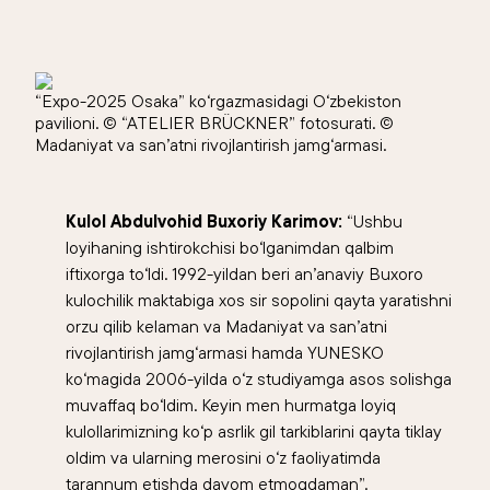
“Expo-2025 Osaka” ko‘rgazmasidagi O‘zbekiston
pavilioni. © “ATELIER BRÜCKNER” fotosurati. ©
Madaniyat va san’atni rivojlantirish jamg‘armasi.
Kulol Abdulvohid Buxoriy Karimov:
“Ushbu
loyihaning ishtirokchisi bo‘lganimdan qalbim
iftixorga to‘ldi. 1992-yildan beri an’anaviy Buxoro
kulochilik maktabiga xos sir sopolini qayta yaratishni
orzu qilib kelaman va Madaniyat va san’atni
rivojlantirish jamg‘armasi hamda YUNESKO
ko‘magida 2006-yilda o‘z studiyamga asos solishga
muvaffaq bo‘ldim. Keyin men hurmatga loyiq
kulollarimizning ko‘p asrlik gil tarkiblarini qayta tiklay
oldim va ularning merosini o‘z faoliyatimda
tarannum etishda davom etmoqdaman”.