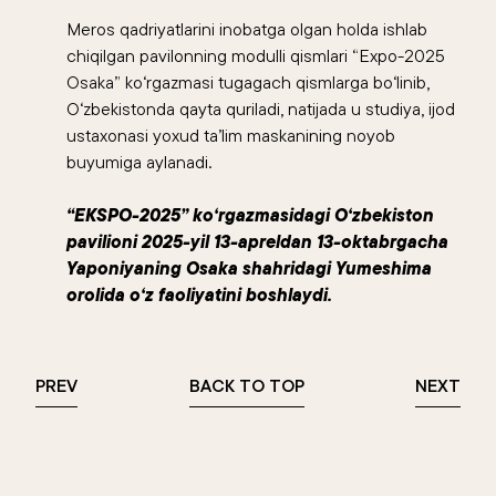
Meros qadriyatlarini inobatga olgan holda ishlab
chiqilgan pavilonning modulli qismlari “Expo-2025
Osaka” ko‘rgazmasi tugagach qismlarga bo‘linib,
O‘zbekistonda qayta quriladi, natijada u studiya, ijod
ustaxonasi yoxud ta’lim maskanining noyob
buyumiga aylanadi.
“EKSPO-2025” ko‘rgazmasidagi O‘zbekiston
pavilioni 2025-yil 13-apreldan 13-oktabrgacha
Yaponiyaning Osaka shahridagi Yumeshima
orolida o‘z faoliyatini boshlaydi.
PREV
BACK TO TOP
NEXT