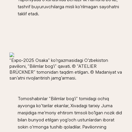
tashrif buyuruvchilarga misli ko‘rilmagan sayohatni
taklif etadi.
“Expo-2025 Osaka” ko‘rgazmasidagi O‘zbekiston
pavilioni, “Bilimlar bog‘i” qavati. © “ATELIER
BRÜCKNER” tomonidan taqdim etilgan. © Madaniyat va
san’atni rivojlantirish jamg‘armasi.
Tomoshabinlar “Bilimlar bog‘i” tomidagi ochiq
ayvonga ko‘tarilar ekanlar, Xivadagi tarixiy Juma
masjidiga me’moriy ehtirom timsoli bo‘lgan nozik did
bilan bunyod etilgan yog‘och ustunlardan iborat
sokin o‘rmonga tushib qoladilar. Pavilionning