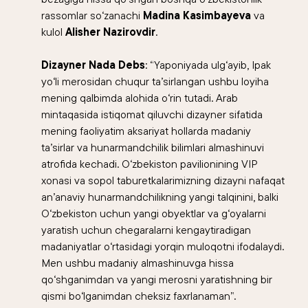
rassomlar so‘zanachi
Madina Kasimbayeva
va
kulol
Alisher Nazirovdir
.
Dizayner Nada Debs
: “Yaponiyada ulg‘ayib, Ipak
yo‘li merosidan chuqur ta’sirlangan ushbu loyiha
mening qalbimda alohida o‘rin tutadi. Arab
mintaqasida istiqomat qiluvchi dizayner sifatida
mening faoliyatim aksariyat hollarda madaniy
ta’sirlar va hunarmandchilik bilimlari almashinuvi
atrofida kechadi. O‘zbekiston pavilionining VIP
xonasi va sopol taburetkalarimizning dizayni nafaqat
an’anaviy hunarmandchilikning yangi talqinini, balki
O‘zbekiston uchun yangi obyektlar va g‘oyalarni
yaratish uchun chegaralarni kengaytiradigan
madaniyatlar o‘rtasidagi yorqin muloqotni ifodalaydi.
Men ushbu madaniy almashinuvga hissa
qo‘shganimdan va yangi merosni yaratishning bir
qismi bo‘lganimdan cheksiz faxrlanaman”.