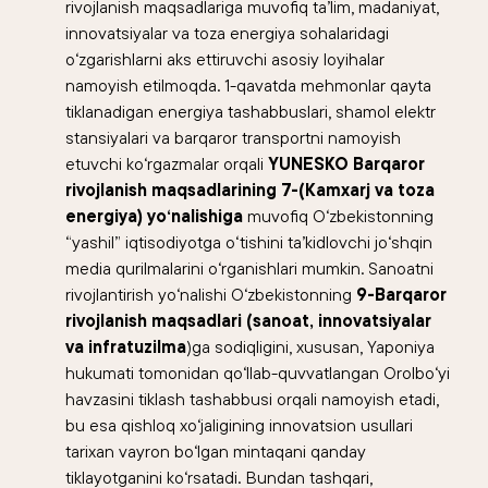
rivojlanish maqsadlariga muvofiq ta’lim, madaniyat,
innovatsiyalar va toza energiya sohalaridagi
o‘zgarishlarni aks ettiruvchi asosiy loyihalar
namoyish etilmoqda. 1-qavatda mehmonlar qayta
tiklanadigan energiya tashabbuslari, shamol elektr
stansiyalari va barqaror transportni namoyish
etuvchi ko‘rgazmalar orqali
YUNESKO Barqaror
rivojlanish maqsadlarining 7-(Kamxarj va toza
energiya) yo‘nalishiga
muvofiq O‘zbekistonning
“yashil” iqtisodiyotga o‘tishini ta’kidlovchi jo‘shqin
media qurilmalarini o‘rganishlari mumkin. Sanoatni
rivojlantirish yo‘nalishi O‘zbekistonning
9-Barqaror
rivojlanish maqsadlari (sanoat, innovatsiyalar
va infratuzilma
)ga sodiqligini, xususan, Yaponiya
hukumati tomonidan qo‘llab-quvvatlangan Orolbo‘yi
havzasini tiklash tashabbusi orqali namoyish etadi,
bu esa qishloq xo‘jaligining innovatsion usullari
tarixan vayron bo‘lgan mintaqani qanday
tiklayotganini ko‘rsatadi. Bundan tashqari,