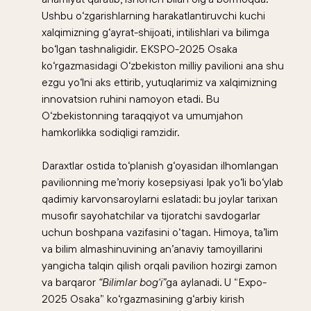
Ushbu o‘zgarishlarning harakatlantiruvchi kuchi
xalqimizning g‘ayrat-shijoati, intilishlari va bilimga
bo‘lgan tashnaligidir. EKSPO-2025 Osaka
ko‘rgazmasidagi O‘zbekiston milliy pavilioni ana shu
ezgu yo‘lni aks ettirib, yutuqlarimiz va xalqimizning
innovatsion ruhini namoyon etadi. Bu
O‘zbekistonning taraqqiyot va umumjahon
hamkorlikka sodiqligi ramzidir.
Daraxtlar ostida to‘planish g‘oyasidan ilhomlangan
pavilionning me’moriy kosepsiyasi Ipak yo‘li bo‘ylab
qadimiy karvonsaroylarni eslatadi: bu joylar tarixan
musofir sayohatchilar va tijoratchi savdogarlar
uchun boshpana vazifasini o‘tagan. Himoya, ta’lim
va bilim almashinuvining an’anaviy tamoyillarini
yangicha talqin qilish orqali pavilion hozirgi zamon
va barqaror
“Bilimlar bog‘i”
ga aylanadi. U “Expo-
2025 Osaka” ko‘rgazmasining g‘arbiy kirish