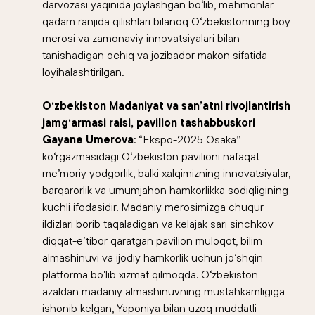
darvozasi yaqinida joylashgan bo‘lib, mehmonlar
qadam ranjida qilishlari bilanoq O‘zbekistonning boy
merosi va zamonaviy innovatsiyalari bilan
tanishadigan ochiq va jozibador makon sifatida
loyihalashtirilgan.
O‘zbekiston Madaniyat va san’atni rivojlantirish
jamg‘armasi raisi, pavilion tashabbuskori
Gayane Umerova
: “Ekspo-2025 Osaka”
ko‘rgazmasidagi O‘zbekiston pavilioni nafaqat
me’moriy yodgorlik, balki xalqimizning innovatsiyalar,
barqarorlik va umumjahon hamkorlikka sodiqligining
kuchli ifodasidir. Madaniy merosimizga chuqur
ildizlari borib taqaladigan va kelajak sari sinchkov
diqqat-e’tibor qaratgan pavilion muloqot, bilim
almashinuvi va ijodiy hamkorlik uchun jo‘shqin
platforma bo‘lib xizmat qilmoqda. O‘zbekiston
azaldan madaniy almashinuvning mustahkamligiga
ishonib kelgan, Yaponiya bilan uzoq muddatli