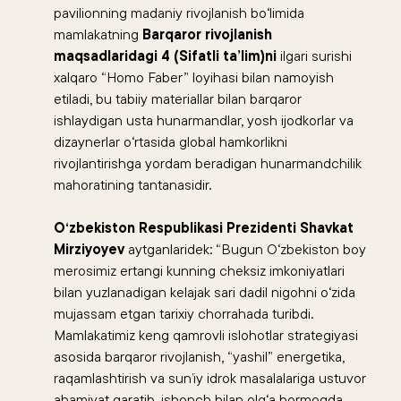
pavilionning madaniy rivojlanish bo‘limida
mamlakatning
Barqaror rivojlanish
maqsadlaridagi 4 (Sifatli ta’lim)ni
ilgari surishi
xalqaro “Homo Faber” loyihasi bilan namoyish
etiladi, bu tabiiy materiallar bilan barqaror
ishlaydigan usta hunarmandlar, yosh ijodkorlar va
dizaynerlar o‘rtasida global hamkorlikni
rivojlantirishga yordam beradigan hunarmandchilik
mahoratining tantanasidir.
O‘zbekiston Respublikasi Prezidenti Shavkat
Mirziyoyev
aytganlaridek: “Bugun O‘zbekiston boy
merosimiz ertangi kunning cheksiz imkoniyatlari
bilan yuzlanadigan kelajak sari dadil nigohni o‘zida
mujassam etgan tarixiy chorrahada turibdi.
Mamlakatimiz keng qamrovli islohotlar strategiyasi
asosida barqaror rivojlanish, “yashil” energetika,
raqamlashtirish va sunʼiy idrok masalalariga ustuvor
ahamiyat qaratib, ishonch bilan olg‘a bormoqda.