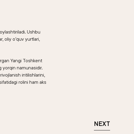
ylashtiriladi. Ushbu
 oliy o‘quv yurtlari,
tirgan Yangi Toshkent
ing yorqin namunasidir.
jlanish intilishlarini,
ifatidagi rolini ham aks
NEXT