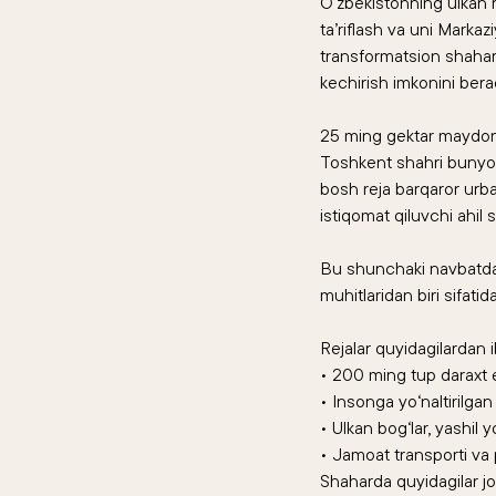
O‘zbekistonning ulkan r
ta’riflash va uni Markaz
transformatsion shahar 
kechirish imkonini berad
25 ming gektar maydonda
Toshkent shahri bunyod
bosh reja barqaror urban
istiqomat qiluvchi ahil 
Bu shunchaki navbatda
muhitlaridan biri sifati
Rejalar quyidagilardan i
• 200 ming tup daraxt 
• Insonga yo‘naltirilgan
• Ulkan bog‘lar, yashil 
• Jamoat transporti va
Shaharda quyidagilar jo