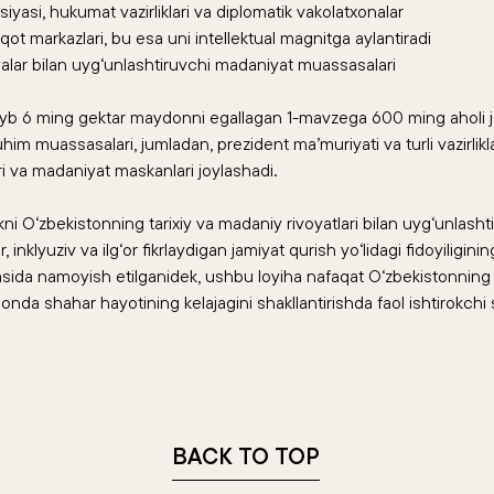
iyasi, hukumat vazirliklari va diplomatik vakolatxonalar
iqot markazlari, bu esa uni intellektual magnitga aylantiradi
yalar bilan uyg‘unlashtiruvchi madaniyat muassasalari
iyb 6 ming gektar maydonni egallagan 1-mavzega 600 ming aholi jo
 muassasalari, jumladan, prezident ma’muriyati va turli vazirliklar,
ri va madaniyat maskanlari joylashadi.
i O‘zbekistonning tarixiy va madaniy rivoyatlari bilan uyg‘unlash
 inklyuziv va ilg‘or fikrlaydigan jamiyat qurish yo‘lidagi fidoyiligin
da namoyish etilganidek, ushbu loyiha nafaqat O‘zbekistonning rivo
nda shahar hayotining kelajagini shakllantirishda faol ishtirokchi s
BACK TO TOP