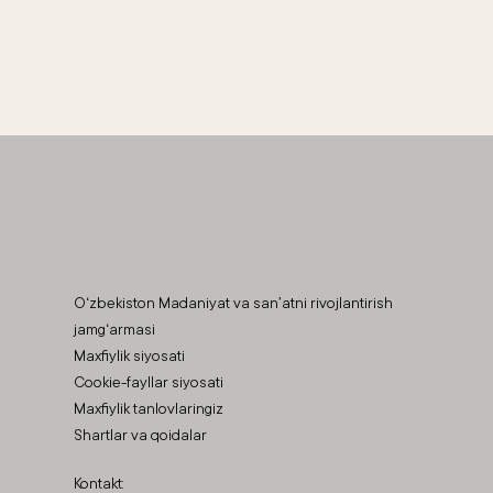
O‘zbekiston Madaniyat va san’atni rivojlantirish
jamg‘armasi
Maxfiylik siyosati
Cookie-fayllar siyosati
Maxfiylik tanlovlaringiz
Shartlar va qoidalar
Kontakt: