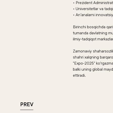
• Prezident Administrats
• Universitetlar va tadq
• An’analarni innovatsi
Birinchi bosqichda qar
tumanda davlatning muhim
ilmiy-tadqiqot markazla
Zamonaviy shaharsozlikn
shahri xalqning barqaror,
"Expo-2025" ko‘rgazmasi
balki uning global maydo
ettiradi.
PREV