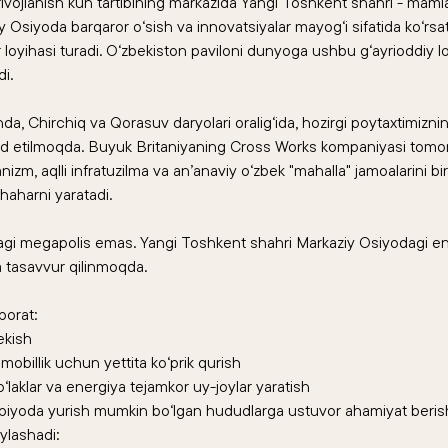
ivojlanish kun tartibining markazida Yangi Toshkent shahri - mamla
iy Osiyoda barqaror o‘sish va innovatsiyalar mayog‘i sifatida ko‘rsa
loyihasi turadi. O‘zbekiston paviloni dunyoga ushbu g‘ayrioddiy l
i.
, Chirchiq va Qorasuv daryolari oralig‘ida, hozirgi poytaxtimizni
 etilmoqda. Buyuk Britaniyaning Cross Works kompaniyasi tomon
izm, aqlli infratuzilma va an’anaviy o‘zbek "mahalla" jamoalarini birla
shaharni yaratadi.
gi megapolis emas. Yangi Toshkent shahri Markaziy Osiyodagi en
da tasavvur qilinmoqda.
borat:
ekish
 mobillik uchun yettita ko‘prik qurish
yo‘laklar va energiya tejamkor uy-joylar yaratish
 piyoda yurish mumkin bo‘lgan hududlarga ustuvor ahamiyat beris
ylashadi: