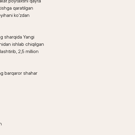
kat poytaxtini qayta
tishga qaratilgan
oyihani ko‘zdan
ng sharqida Yangi
idan ishlab chiqilgan
shtirib, 2,5 million
g barqaror shahar
h