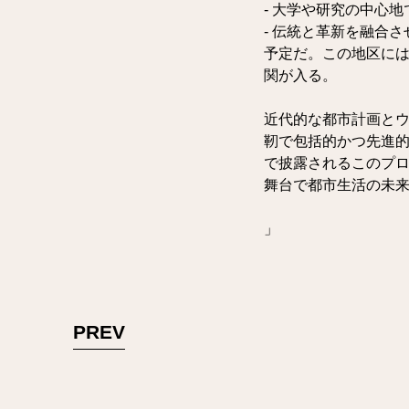
- 大学や研究の中心
- 伝統と革新を融合さ
予定だ。この地区に
関が入る。
近代的な都市計画と
靭で包括的かつ先進的
で披露されるこのプ
舞台で都市生活の未
」
PREV