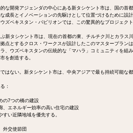
心的な開発アジェンダの中心にある新タシケント市は、国の首
能な成長とイノベーションの先駆けとして位置づけるために設
。ウズベキスタン・パビリオンでは、この驚異的なプロジェク
ルに及ぶ新タシケント市は、現在の首都の東、チルチク川とカラス
を拠点とするクロス・ワークスが設計したこのマスタープラン
ラ、ウズベキスタンの伝統的な「マハラ」コミュニティを組み合
都市を創造する。
ではない。新タシケント市は、中央アジアで最も持続可能な都
れる：
めの7つの橋の建設
回廊、エネルギー効率の高い住宅の建設
きやすい近隣地域を優先する。
庁、外交使節団