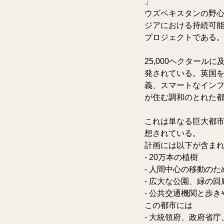
」
ウズベキスタンの野
ジアにおける持続可
プロジェクトである
25,000ヘクター
発されている。英国
義、スマートなインフ
が住む調和のとれた
これは単なる巨大都市
想されている。
計画には以下が含ま
- 20万本の植樹
- 人間中心の移動のた
- 広大な公園、緑の
- 公共交通機関と歩
この都市には
- 大統領府、政府省