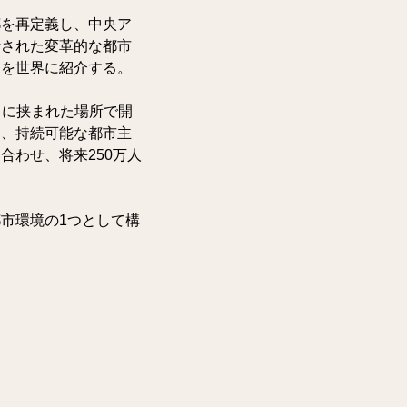
都を再定義し、中央ア
計された変革的な都市
トを世界に紹介する。
川に挟まれた場所で開
は、持続可能な都市主
わせ、将来250万人
市環境の1つとして構