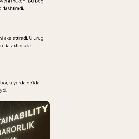
alovchi makon. Bu bog‘
rlashtiradi.
 aks ettiradi. U urug‘
 daraxtlar bilan
 bor, u yerda qo‘lda
ydi.