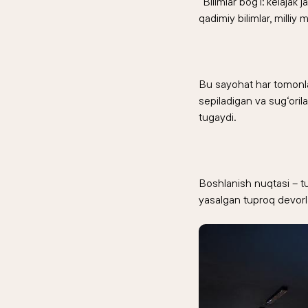
“Bilimlar bog‘i: kelajak
qadimiy bilimlar, milliy
Bu sayohat har tomonlama
sepiladigan va sug‘oril
tugaydi.
Boshlanish nuqtasi – tup
yasalgan tuproq devorlar