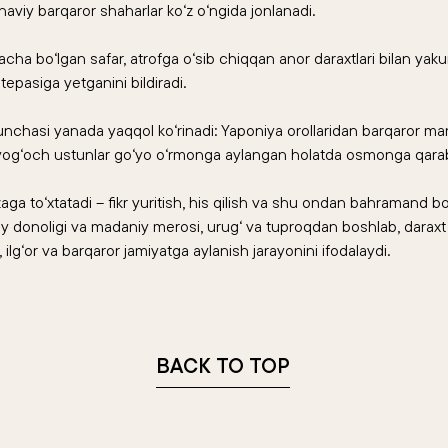
aviy barqaror shaharlar ko‘z o‘ngida jonlanadi.
 bo‘lgan safar, atrofga o‘sib chiqqan anor daraxtlari bilan yakun
epasiga yetganini bildiradi.
nchasi yanada yaqqol ko‘rinadi: Yaponiya orollaridan barqaror man
yog‘och ustunlar go‘yo o‘rmonga aylangan holatda osmonga qarab
zaga to‘xtatadi – fikr yuritish, his qilish va shu ondan bahramand b
y donoligi va madaniy merosi, urug‘ va tuproqdan boshlab, daraxt 
 ilg‘or va barqaror jamiyatga aylanish jarayonini ifodalaydi.
BACK TO TOP