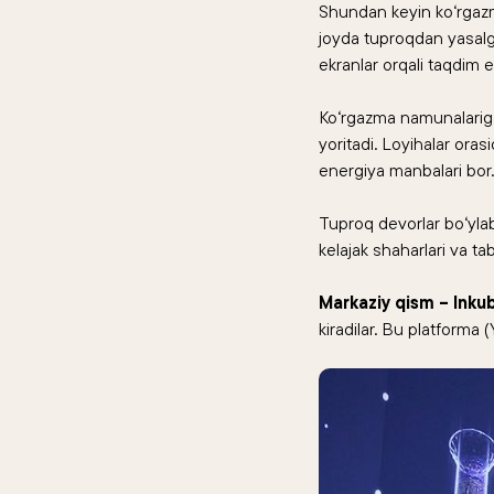
Shundan keyin ko‘rgazma
joyda tuproqdan yasalga
ekranlar orqali taqdim et
Ko‘rgazma namunalariga –
yoritadi. Loyihalar oras
energiya manbalari bor.
Tuproq devorlar bo‘ylab
kelajak shaharlari va tab
Markaziy qism – Inku
kiradilar. Bu platforma 