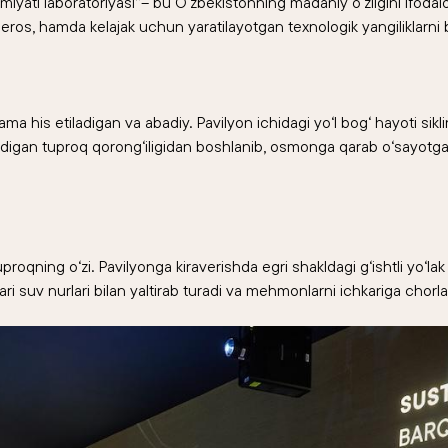
 jamiyati laboratoriyasi”– bu O‘zbekistonning madaniy o‘zligini ifod
 meros, hamda kelajak uchun yaratilayotgan texnologik yangiliklarni bi
 his etiladigan va abadiy. Pavilyon ichidagi yo‘l bog‘ hayoti siklini
adigan tuproq qorong‘iligidan boshlanib, osmonga qarab o‘sayotgan
roqning o‘zi. Pavilyonga kiraverishda egri shakldagi g‘ishtli yo‘lak
i suv nurlari bilan yaltirab turadi va mehmonlarni ichkariga chorla