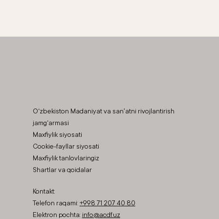
O‘zbekiston Madaniyat va san’atni rivojlantirish
jamg‘armasi
Maxfiylik siyosati
Cookie-fayllar siyosati
Maxfiylik tanlovlaringiz
Shartlar va qoidalar
Kontakt:
Telefon raqami:
+998 71 207 40 80
Elektron pochta:
info@acdf.uz