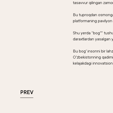
tasavvur qilingan zamon
Bu tuproqdan osmongacha
platformaning pavilyon t
Shu yerda “bog‘‘” tushu
daraxtlardan yasalgan 
Bu bog‘ insonni bir lah
O‘zbekistonning qadimi
kelajakdagi innovatsion,
PREV