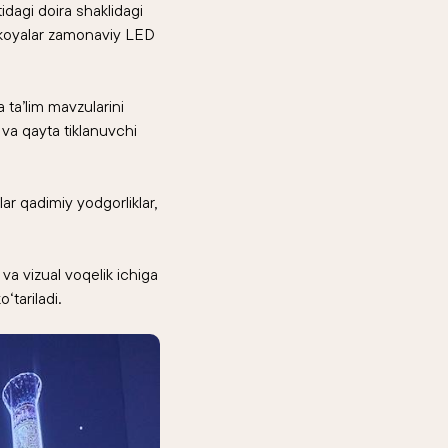
idagi doira shaklidagi
hikoyalar zamonaviy LED
 ta’lim mavzularini
 va qayta tiklanuvchi
ar qadimiy yodgorliklar,
va vizual voqelik ichiga
‘tariladi.