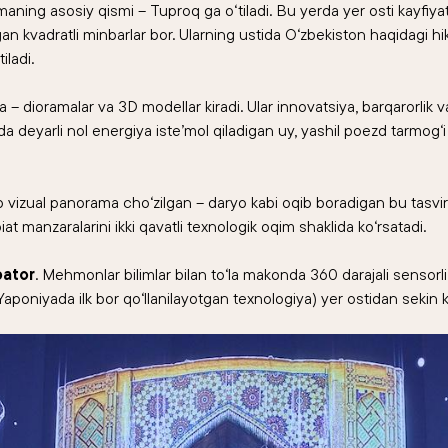
ning asosiy qismi – Tuproq ga o‘tiladi. Bu yerda yer osti kayfiyat
n kvadratli minbarlar bor. Ularning ustida O‘zbekiston haqidagi 
iladi.
 dioramalar va 3D modellar kiradi. Ular innovatsiya, barqarorlik va
ida deyarli nol energiya iste’mol qiladigan uy, yashil poezd tarmog‘i
 vizual panorama cho‘zilgan – daryo kabi oqib boradigan bu tasvirl
iat manzaralarini ikki qavatli texnologik oqim shaklida ko‘rsatadi.
bator
. Mehmonlar bilimlar bilan to‘la makonda 360 darajali sensorli 
(Yaponiyada ilk bor qo‘llanilayotgan texnologiya) yer ostidan sekin ko