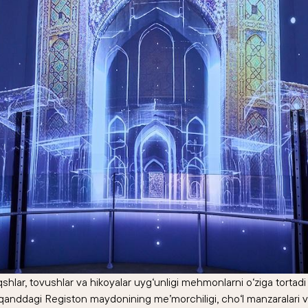
shlar, tovushlar va hikoyalar uyg‘unligi mehmonlarni o‘ziga tortad
qanddagi Registon maydonining me’morchiligi, cho‘l manzaralari v